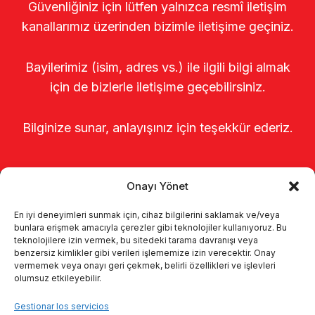
Güvenliğiniz için lütfen yalnızca resmî iletişim
kanallarımız üzerinden bizimle iletişime geçiniz.
Bayilerimiz (isim, adres vs.) ile ilgili bilgi almak
için de bizlerle iletişime geçebilirsiniz.
Bilginize sunar, anlayışınız için teşekkür ederiz.
Onayı Yönet
En iyi deneyimleri sunmak için, cihaz bilgilerini saklamak ve/veya
bunlara erişmek amacıyla çerezler gibi teknolojiler kullanıyoruz. Bu
teknolojilere izin vermek, bu sitedeki tarama davranışı veya
benzersiz kimlikler gibi verileri işlememize izin verecektir. Onay
Página de inicio
Sobre nosotros
vermemek veya onayı geri çekmek, belirli özellikleri ve işlevleri
olumsuz etkileyebilir.
Productos
Sistemas de ordeño
Gestionar los servicios