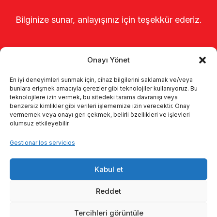
Bilginize sunar, anlayışınız için teşekkür ederiz.
Onayı Yönet
En iyi deneyimleri sunmak için, cihaz bilgilerini saklamak ve/veya
bunlara erişmek amacıyla çerezler gibi teknolojiler kullanıyoruz. Bu
teknolojilere izin vermek, bu sitedeki tarama davranışı veya
benzersiz kimlikler gibi verileri işlememize izin verecektir. Onay
Página de inicio
Sobre nosotros
vermemek veya onayı geri çekmek, belirli özellikleri ve işlevleri
olumsuz etkileyebilir.
Productos
Sistemas de ordeño
Gestionar los servicios
Catálogos
KVKK
Kalite politikamız
Kabul et
Comunicación
Reddet
Tercihleri görüntüle
© 2026 Enka Tarım