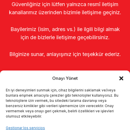
Güvenliğiniz için lütfen yalnızca resmî iletişim
kanallarımız üzerinden bizimle iletişime geçiniz.
Bayilerimiz (isim, adres vs.) ile ilgili bilgi almak
için de bizlerle iletişime geçebilirsiniz.
Bilginize sunar, anlayışınız için teşekkür ederiz.
Onayı Yönet
En iyi deneyimleri sunmak için, cihaz bilgilerini saklamak ve/veya
bunlara erişmek amacıyla çerezler gibi teknolojiler kullanıyoruz. Bu
teknolojilere izin vermek, bu sitedeki tarama davranışı veya
benzersiz kimlikler gibi verileri işlememize izin verecektir. Onay
Página de inicio
Sobre nosotros
vermemek veya onayı geri çekmek, belirli özellikleri ve işlevleri
olumsuz etkileyebilir.
Productos
Sistemas de ordeño
Gestionar los servicios