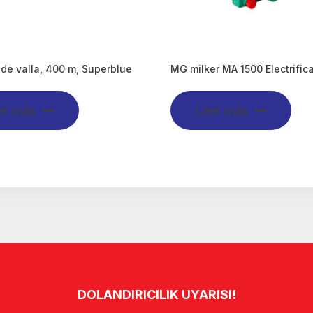
de valla, 400 m, Superblue
MG milker MA 1500 Electrific
er más
Leer más
DOLANDIRICILIK UYARISI!