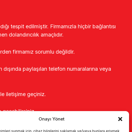
ğı tespit edilmiştir. Firmamızla hiçbir bağlantısı
en dolandırıcılık amaçlıdır.
erden firmamız sorumlu değildir.
rin dışında paylaşılan telefon numaralarına veya
le iletişime geçiniz.
e geçebilirsiniz.
Onayı Yönet
yimleri sunmak için, cihaz bilgilerini saklamak ve/veya bunlara erişmek