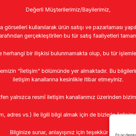
Değerli Müşterilerimiz/Bayilerimiz,
rselleri kullanılarak ürün satışı ve pazarlaması yapıldı
arafından gerçekleştirilen bu tür satış faaliyetleri tamam
le herhangi bir ilişkisi bulunmamakta olup, bu tür işleml
temizin “İletişim” bölümünde yer almaktadır. Bu bilgile
iletişim kanallarına kesinlikle itibar etmeyiniz.
tfen yalnızca resmî iletişim kanallarımız üzerinden bizim
m, adres vs.) ile ilgili bilgi almak için de bizlerle iletişim
Bilginize sunar, anlayışınız için teşekkür ederiz.
En iyi dene