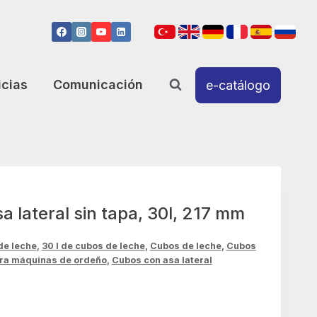
icias
Comunicación
e-catálogo
a lateral sin tapa, 30l, 217 mm
de leche
,
30 l de cubos de leche
,
Cubos de leche
,
Cubos
ara máquinas de ordeño
,
Cubos con asa lateral