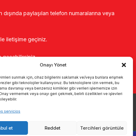
rin dışında paylaşılan telefon numaralarına veya
le iletişime geçiniz.
e geçebilirsiniz.
Onayı Yönet
yimleri sunmak için, cihaz bilgilerini saklamak ve/veya bunlara erişmek
ezler gibi teknolojiler kullanıyoruz. Bu teknolojilere izin vermek, bu
rama davranışı veya benzersiz kimlikler gibi verileri işlememize izin
 Onay vermemek veya onayı geri çekmek, belirli özellikleri ve işlevleri
leyebilir.
oductos
Sistemas de ordeño
Catálogos
KVKK
os servicios
Kalite politikamız
Comunicación
bul et
Reddet
Tercihleri görüntüle