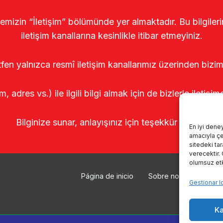
temizin “İletişim” bölümünde yer almaktadır. Bu bilgile
iletişim kanallarına kesinlikle itibar etmeyiniz.
tfen yalnızca resmî iletişim kanallarımız üzerinden bizim
m, adres vs.) ile ilgili bilgi almak için de bizlerle iletişim
Bilginize sunar, anlayışınız için teşekkür ederiz.
En iyi dene
amacıyla çer
sitedeki ta
verecektir.
olumsuz etki
Página de inicio
Sobre nosotros
Pr
Gestionar l
Ka