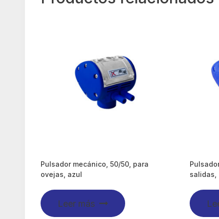
Pulsador mecánico, 50/50, para
Pulsado
ovejas, azul
salidas,
Leer más
Le