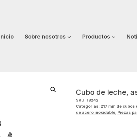
inicio
Sobre nosotros
Productos
Not
Cubo de leche, as
SKU:
18242
Categorías:
217 mm de cubos 
de acero inoxidable
,
Piezas p