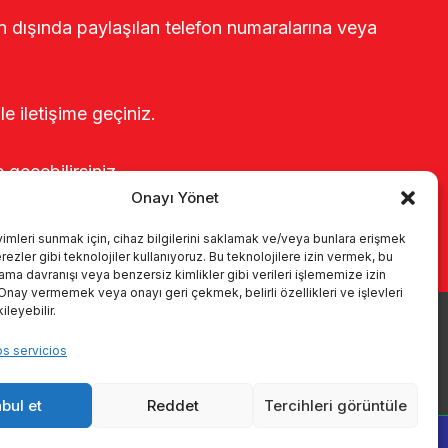
rin dışında paylaşılan telefon numaralarına veya
le iletişime geçiniz.
e geçebilirsiniz.
Onayı Yönet
yimleri sunmak için, cihaz bilgilerini saklamak ve/veya bunlara erişmek
ezler gibi teknolojiler kullanıyoruz. Bu teknolojilere izin vermek, bu
rama davranışı veya benzersiz kimlikler gibi verileri işlememize izin
 Onay vermemek veya onayı geri çekmek, belirli özellikleri ve işlevleri
leyebilir.
oductos
Sistemas de ordeño
Catálogos
KVKK
os servicios
Kalite politikamız
Comunicación
bul et
Reddet
Tercihleri görüntüle