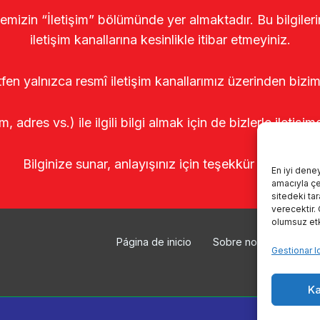
temizin “İletişim” bölümünde yer almaktadır. Bu bilgile
iletişim kanallarına kesinlikle itibar etmeyiniz.
tfen yalnızca resmî iletişim kanallarımız üzerinden bizim
m, adres vs.) ile ilgili bilgi almak için de bizlerle iletişim
Bilginize sunar, anlayışınız için teşekkür ederiz.
En iyi dene
amacıyla çer
sitedeki ta
verecektir.
olumsuz etki
Página de inicio
Sobre nosotros
Pr
Gestionar l
Ka