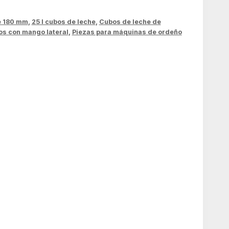
e 180 mm
,
25 l cubos de leche
,
Cubos de leche de
s con mango lateral
,
Piezas para máquinas de ordeño