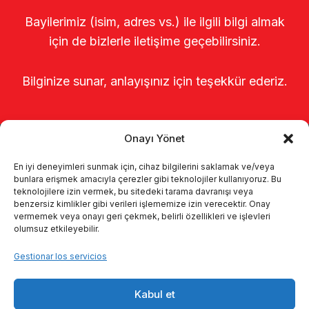
Bayilerimiz (isim, adres vs.) ile ilgili bilgi almak
için de bizlerle iletişime geçebilirsiniz.
Bilginize sunar, anlayışınız için teşekkür ederiz.
Onayı Yönet
En iyi deneyimleri sunmak için, cihaz bilgilerini saklamak ve/veya
bunlara erişmek amacıyla çerezler gibi teknolojiler kullanıyoruz. Bu
teknolojilere izin vermek, bu sitedeki tarama davranışı veya
benzersiz kimlikler gibi verileri işlememize izin verecektir. Onay
Página de inicio
Sobre nosotros
vermemek veya onayı geri çekmek, belirli özellikleri ve işlevleri
olumsuz etkileyebilir.
Productos
Sistemas de ordeño
Gestionar los servicios
Catálogos
KVKK
Kalite politikamız
Kabul et
Comunicación