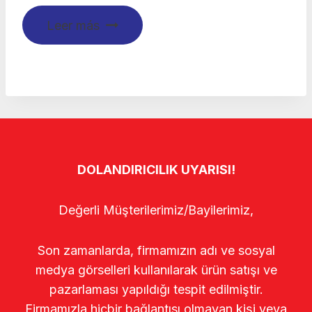
Leer más
DOLANDIRICILIK UYARISI!
Değerli Müşterilerimiz/Bayilerimiz,
Son zamanlarda, firmamızın adı ve sosyal
medya görselleri kullanılarak ürün satışı ve
pazarlaması yapıldığı tespit edilmiştir.
Firmamızla hiçbir bağlantısı olmayan kişi veya