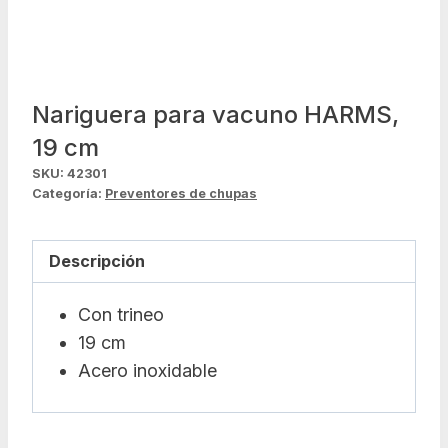
Nariguera para vacuno HARMS,
19 cm
SKU:
42301
Categoría:
Preventores de chupas
Descripción
Con trineo
19 cm
Acero inoxidable