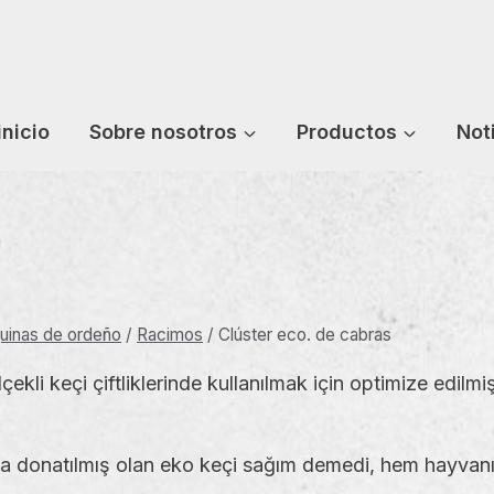
inicio
Sobre nosotros
Productos
Not
uinas de ordeño
/
Racimos
/
Clúster eco. de cabras
li keçi çiftliklerinde kullanılmak için optimize edilmiş p
rla donatılmış olan eko keçi sağım demedi, hem hayvan