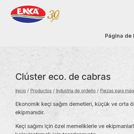
Saltar
al
contenido
Página de 
Clúster eco. de cabras
Inicio
/
Productos
/
Industria de ordeño
/
Piezas para máq
Ekonomik keçi sağım demetleri, küçük ve orta ölçek
ekipmanıdır.
Keçi sağımı için özel memeliklerle ve ekipmanla