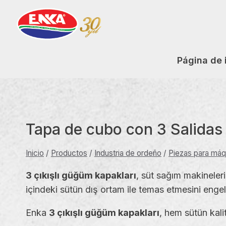
Saltar
al
contenido
Página de 
Tapa de cubo con 3 Salidas
Inicio
/
Productos
/
Industria de ordeño
/
Piezas para máq
3 çıkışlı güğüm kapakları
, süt sağım makineler
içindeki sütün dış ortam ile temas etmesini engel
Enka
3 çıkışlı güğüm kapakları
, hem sütün kali