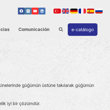
icias
Comunicación
e-catálogo
makinelerinde güğümün üstüne takılarak güğümün
lik iyi bir çözümdür.