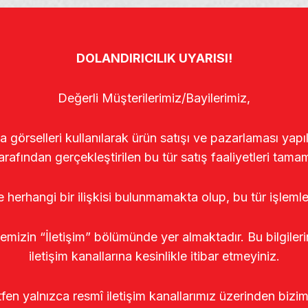
DOLANDIRICILIK UYARISI!
Değerli Müşterilerimiz/Bayilerimiz,
rselleri kullanılarak ürün satışı ve pazarlaması yapıldı
arafından gerçekleştirilen bu tür satış faaliyetleri tamam
le herhangi bir ilişkisi bulunmamakta olup, bu tür işleml
temizin “İletişim” bölümünde yer almaktadır. Bu bilgile
iletişim kanallarına kesinlikle itibar etmeyiniz.
tfen yalnızca resmî iletişim kanallarımız üzerinden bizim