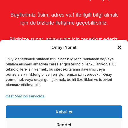
Bayilerimiz (isim, adres vs.) ile ilgili bilgi almak
için de bizlerle iletişime geçebilirsiniz.
Bilginize sunar, anlayışınız için teşekkür ederiz.
Onayı Yönet
En iyi deneyimleri sunmak için, cihaz bilgilerini saklamak ve/veya
bunlara erişmek amacıyla çerezler gibi teknolojiler kullanıyoruz. Bu
teknolojilere izin vermek, bu sitedeki tarama davranışı veya
benzersiz kimlikler gibi verileri işlememize izin verecektir. Onay
Página de inicio
Sobre nosotros
vermemek veya onayı geri çekmek, belirli özellikleri ve işlevleri
olumsuz etkileyebilir.
Productos
Sistemas de ordeño
Gestionar los servicios
Catálogos
KVKK
Kalite politikamız
Kabul et
Comunicación
Reddet