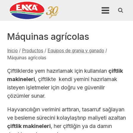
Saltar
al
contenido
Máquinas agrícolas
Inicio
/
Productos
/
Equipos de granja y ganado
/
Máquinas agrícolas
Çiftliklerde yem hazırlamak için kullanılan
çiftlik
makineleri
, çiftlikte kendi yemini hazırlamak
isteyen işletmeler için doğru ve güvenilir
çözümler sunar.
Hayvancılığın verimini arttıran, tasarruf sağlayan
ve besleme sürecini kolaylaştırıp maliyeti azaltan
çiftlik makineleri
, her çiftliğin ya da damın