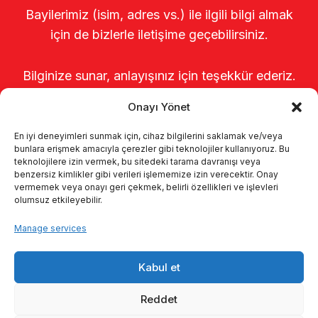
Bayilerimiz (isim, adres vs.) ile ilgili bilgi almak
için de bizlerle iletişime geçebilirsiniz.
Bilginize sunar, anlayışınız için teşekkür ederiz.
Onayı Yönet
En iyi deneyimleri sunmak için, cihaz bilgilerini saklamak ve/veya
bunlara erişmek amacıyla çerezler gibi teknolojiler kullanıyoruz. Bu
teknolojilere izin vermek, bu sitedeki tarama davranışı veya
benzersiz kimlikler gibi verileri işlememize izin verecektir. Onay
vermemek veya onayı geri çekmek, belirli özellikleri ve işlevleri
olumsuz etkileyebilir.
Startseite
Über uns
Produkte
Manage services
Melksysteme
Kataloge
KVKK
Kabul et
Kalite politikamız
Kontakt
Reddet