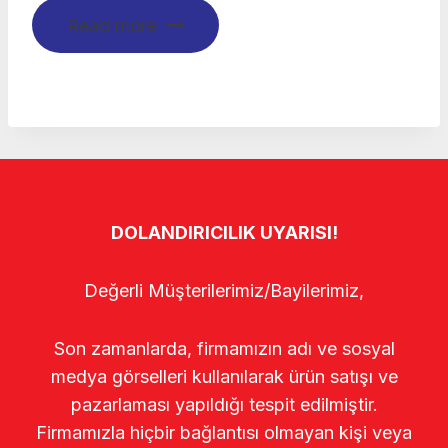
Read more
DOLANDIRICILIK UYARISI!
Değerli Müşterilerimiz/Bayilerimiz,
Son zamanlarda, firmamızın adı ve sosyal
medya görselleri kullanılarak ürün satışı ve
pazarlaması yapıldığı tespit edilmiştir.
Firmamızla hiçbir bağlantısı olmayan kişi veya