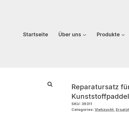
Startseite
Über uns
Produkte
Reparatursatz fü
Kunststoffpaddel
SKU:
39311
Categories:
Viehzucht
,
Ersatz