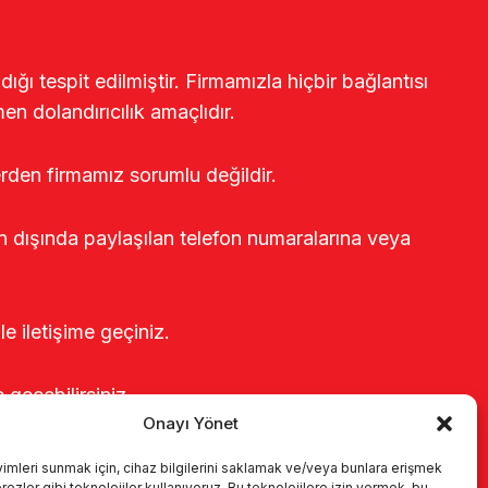
ğı tespit edilmiştir. Firmamızla hiçbir bağlantısı
en dolandırıcılık amaçlıdır.
erden firmamız sorumlu değildir.
rin dışında paylaşılan telefon numaralarına veya
le iletişime geçiniz.
e geçebilirsiniz.
Onayı Yönet
yimleri sunmak için, cihaz bilgilerini saklamak ve/veya bunlara erişmek
ezler gibi teknolojiler kullanıyoruz. Bu teknolojilere izin vermek, bu