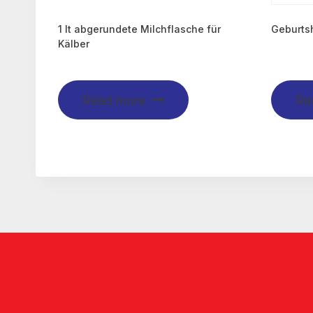
1 lt abgerundete Milchflasche für
Geburtsh
Kälber
Read more
Re