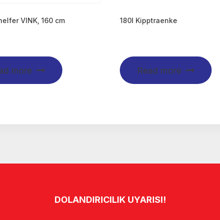
elfer VINK, 160 cm
180l Kipptraenke
ad more
Read more
DOLANDIRICILIK UYARISI!