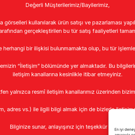
Değerli Müşterilerimiz/Bayilerimiz,
rselleri kullanılarak ürün satışı ve pazarlaması yapıldı
arafından gerçekleştirilen bu tür satış faaliyetleri tamam
le herhangi bir ilişkisi bulunmamakta olup, bu tür işleml
temizin “İletişim” bölümünde yer almaktadır. Bu bilgile
iletişim kanallarına kesinlikle itibar etmeyiniz.
tfen yalnızca resmî iletişim kanallarımız üzerinden bizim
m, adres vs.) ile ilgili bilgi almak için de bizlerle iletişim
Bilginize sunar, anlayışınız için teşekkür ederiz.
En iyi dene
amacıyla çer