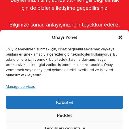
için de bizlerle iletişime geçebilirsiniz.
Bilginize sunar, anlayışınız için teşekkür ederiz.
Onayı Yönet
En iyi deneyimleri sunmak için, cihaz bilgilerini saklamak ve/veya
bunlara erişmek amacıyla çerezler gibi teknolojiler kullanıyoruz. Bu
teknolojilere izin vermek, bu sitedeki tarama davranışı veya
benzersiz kimlikler gibi verileri işlememize izin verecektir. Onay
vermemek veya onayı geri çekmek, belirli özellikleri ve işlevleri
olumsuz etkileyebilir.
Startseite
Über uns
Produkte
Manage services
Melksysteme
Kataloge
KVKK
Kabul et
Kalite politikamız
Kontakt
Reddet
Tercihleri görüntüle