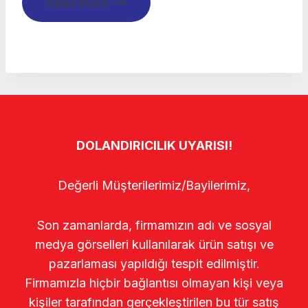
Read more
DOLANDIRICILIK UYARISI!
Değerli Müşterilerimiz/Bayilerimiz,
Son zamanlarda, firmamızın adı ve sosyal
medya görselleri kullanılarak ürün satışı ve
pazarlaması yapıldığı tespit edilmiştir.
Firmamızla hiçbir bağlantısı olmayan kişi veya
kişiler tarafından gerçekleştirilen bu tür satış