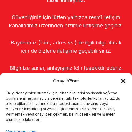
itibar etmeyiniz.
Güvenliğiniz için lütfen yalnızca resmî iletişim
kanallarımız üzerinden bizimle iletişime geçiniz.
Bayilerimiz (isim, adres vs.) ile ilgili bilgi almak
için de bizlerle iletişime geçebilirsiniz.
Bilginize sunar, anlayışınız için teşekkür ederiz.
Onayı Yönet
En iyi deneyimleri sunmak için, cihaz bilgilerini saklamak ve/veya
bunlara erişmek amacıyla çerezler gibi teknolojiler kullanıyoruz. Bu
teknolojilere izin vermek, bu sitedeki tarama davranışı veya
benzersiz kimlikler gibi verileri işlememize izin verecektir. Onay
vermemek veya onayı geri çekmek, belirli özellikleri ve işlevleri
olumsuz etkileyebilir.
Startseite
Über uns
Produkte
Manage services