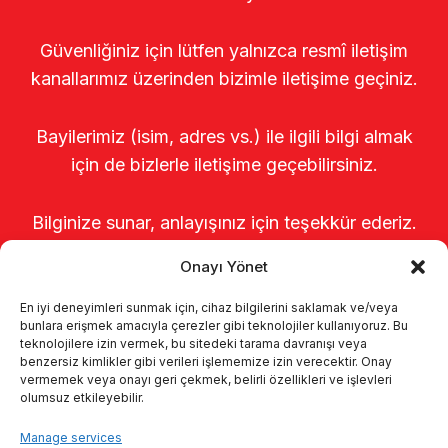
Güvenliğiniz için lütfen yalnızca resmî iletişim
kanallarımız üzerinden bizimle iletişime geçiniz.
Bayilerimiz (isim, adres vs.) ile ilgili bilgi almak
için de bizlerle iletişime geçebilirsiniz.
Bilginize sunar, anlayışınız için teşekkür ederiz.
Onayı Yönet
En iyi deneyimleri sunmak için, cihaz bilgilerini saklamak ve/veya
bunlara erişmek amacıyla çerezler gibi teknolojiler kullanıyoruz. Bu
teknolojilere izin vermek, bu sitedeki tarama davranışı veya
benzersiz kimlikler gibi verileri işlememize izin verecektir. Onay
vermemek veya onayı geri çekmek, belirli özellikleri ve işlevleri
olumsuz etkileyebilir.
Startseite
Über uns
Produkte
Manage services