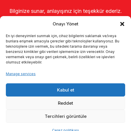
Bilginize sunar, anlayışınız için teşekkür ederiz.
Onayı Yönet
En iyi deneyimleri sunmak için, cihaz bilgilerini saklamak ve/veya
bunlara erişmek amacıyla çerezler gibi teknolojiler kullanıyoruz. Bu
teknolojilere izin vermek, bu sitedeki tarama davranışı veya
benzersiz kimlikler gibi verileri işlememize izin verecektir. Onay
vermemek veya onayı geri çekmek, belirli özellikleri ve işlevleri
olumsuz etkileyebilir.
Startseite
Über uns
Produkte
Manage services
Melksysteme
Kataloge
KVKK
Kabul et
Kalite politikamız
Kontakt
Reddet
Tercihleri görüntüle
© 2026 Enka Tarım
Çerez politikası