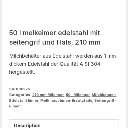
50 l melkeimer edelstahl mit
seitengrif und Hals, 210 mm
Milchbehälter aus Edelstahl werden aus 1 mm
dickem Edelstahl der Qualität AISI 304
hergestellt.
SKU:
18225
Categories:
210 mm Milchner
,
50 l Milchner
,
Milchkannen
,
Edelstahl Eimer
,
Melkmaschinen-Ersatzteile
,
Seitengriff-
Eimer
Description