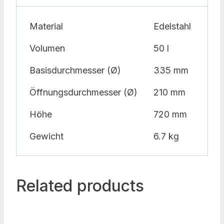
Material
Edelstahl
Volumen
50 l
Basisdurchmesser (Ø)
335 mm
Öffnungsdurchmesser (Ø)
210 mm
Höhe
720 mm
Gewicht
6.7 kg
Related products