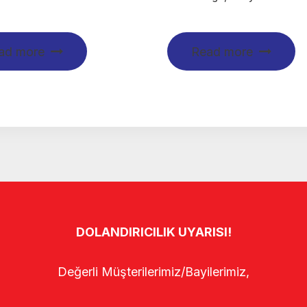
ad more
Read more
DOLANDIRICILIK UYARISI!
Değerli Müşterilerimiz/Bayilerimiz,