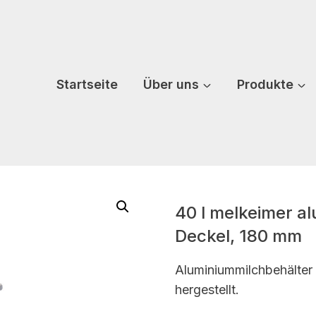
Startseite
Über uns
Produkte
40 l melkeimer a
Deckel, 180 mm
Aluminiummilchbehälter
hergestellt.