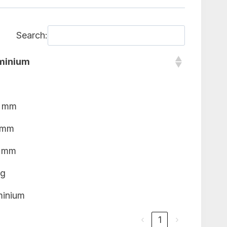
Search:
minium
 mm
 mm
 mm
kg
minium
‹
1
›