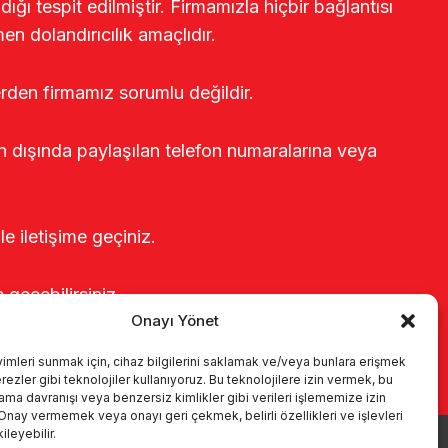
ğı tespit edilmiştir. Firmamızla hiçbir bağlantısı
en dolandırıcılık amaçlıdır.
erden firmamız sorumlu değildir.
rin dışında paylaşılan telefon numaralarına veya
le iletişime geçiniz.
e geçebilirsiniz.
Onayı Yönet
yimleri sunmak için, cihaz bilgilerini saklamak ve/veya bunlara erişmek
ezler gibi teknolojiler kullanıyoruz. Bu teknolojilere izin vermek, bu
rama davranışı veya benzersiz kimlikler gibi verileri işlememize izin
 Onay vermemek veya onayı geri çekmek, belirli özellikleri ve işlevleri
leyebilir.