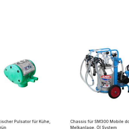
scher Pulsator für Kühe,
Chassis für SM300 Mobile d
rün
Melkanlage, Öl System