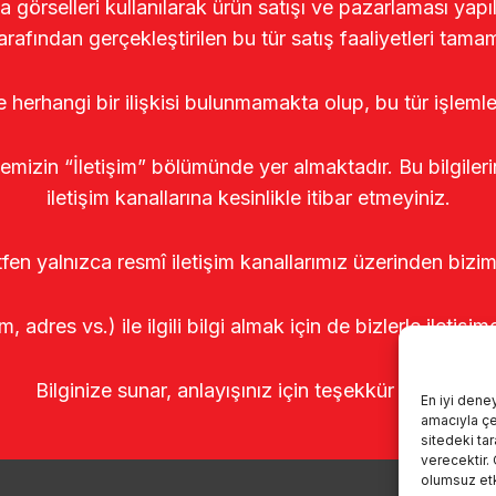
rselleri kullanılarak ürün satışı ve pazarlaması yapıldı
arafından gerçekleştirilen bu tür satış faaliyetleri tamam
le herhangi bir ilişkisi bulunmamakta olup, bu tür işleml
temizin “İletişim” bölümünde yer almaktadır. Bu bilgile
iletişim kanallarına kesinlikle itibar etmeyiniz.
tfen yalnızca resmî iletişim kanallarımız üzerinden bizim
m, adres vs.) ile ilgili bilgi almak için de bizlerle iletişim
Bilginize sunar, anlayışınız için teşekkür ederiz.
En iyi dene
amacıyla çer
sitedeki ta
verecektir.
olumsuz etki