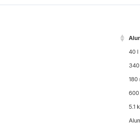
Alu
40 l
340
180
600
5.1 
Alu