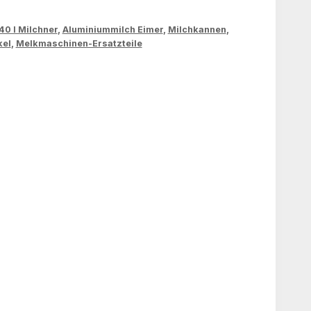
40 l Milchner
,
Aluminiummilch Eimer
,
Milchkannen
,
kel
,
Melkmaschinen-Ersatzteile