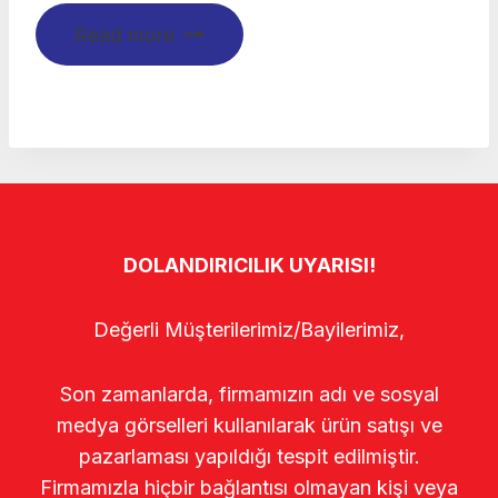
Read more
DOLANDIRICILIK UYARISI!
Değerli Müşterilerimiz/Bayilerimiz,
Son zamanlarda, firmamızın adı ve sosyal
medya görselleri kullanılarak ürün satışı ve
pazarlaması yapıldığı tespit edilmiştir.
Firmamızla hiçbir bağlantısı olmayan kişi veya