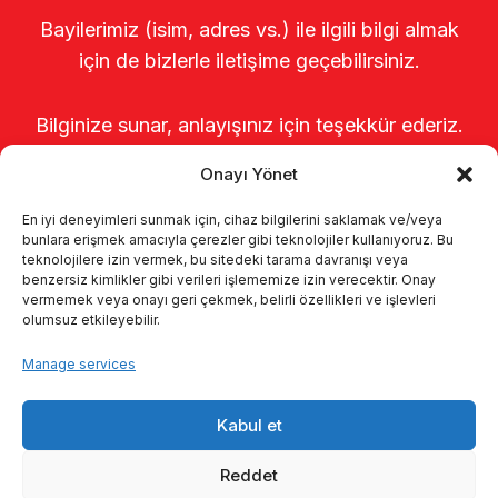
Bayilerimiz (isim, adres vs.) ile ilgili bilgi almak
için de bizlerle iletişime geçebilirsiniz.
Bilginize sunar, anlayışınız için teşekkür ederiz.
Onayı Yönet
En iyi deneyimleri sunmak için, cihaz bilgilerini saklamak ve/veya
bunlara erişmek amacıyla çerezler gibi teknolojiler kullanıyoruz. Bu
teknolojilere izin vermek, bu sitedeki tarama davranışı veya
benzersiz kimlikler gibi verileri işlememize izin verecektir. Onay
vermemek veya onayı geri çekmek, belirli özellikleri ve işlevleri
olumsuz etkileyebilir.
Startseite
Über uns
Produkte
Manage services
Melksysteme
Kataloge
KVKK
Kabul et
Kalite politikamız
Kontakt
Reddet