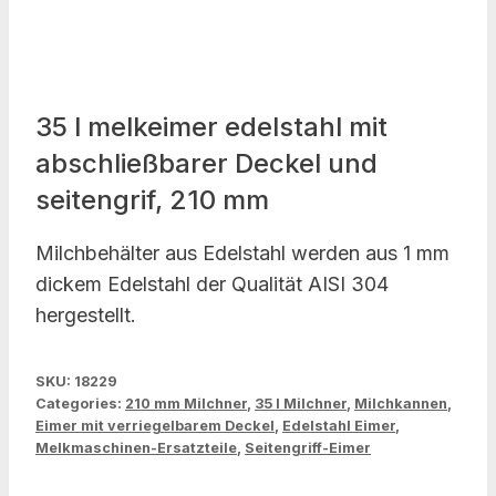
35 l melkeimer edelstahl mit
abschließbarer Deckel und
seitengrif, 210 mm
Milchbehälter aus Edelstahl werden aus 1 mm
dickem Edelstahl der Qualität AISI 304
hergestellt.
SKU:
18229
Categories:
210 mm Milchner
,
35 l Milchner
,
Milchkannen
,
Eimer mit verriegelbarem Deckel
,
Edelstahl Eimer
,
Melkmaschinen-Ersatzteile
,
Seitengriff-Eimer