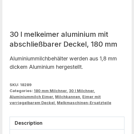
30 l melkeimer aluminium mit
abschließbarer Deckel, 180 mm
Aluminiummilchbehälter werden aus 1,8 mm
dickem Aluminium hergestellt.
SKU:
18289
Categories:
180 mm Milchner
,
30 l Milchner
,
Aluminiummilch Eimer
,
Milchkannen
,
Eimer mit
verriegelbarem Deckel
,
Melkmaschinen-Ersatzteile
Description