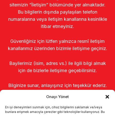
sitemizin “İletişim” bölümünde yer almaktadır.
Bu bilgilerin dışında paylaşılan telefon
numaralarına veya iletişim kanallarına kesinlikle
itibar etmeyiniz.
Güvenliğiniz için lütfen yalnızca resmî iletişim
kanallarımız üzerinden bizimle iletişime geçiniz.
Bayilerimiz (isim, adres vs.) ile ilgili bilgi almak
için de bizlerle iletişime geçebilirsiniz.
Bilginize sunar, anlayışınız için teşekkür ederiz.
Onayı Yönet
En iyi deneyimleri sunmak için, cihaz bilgilerini saklamak ve/veya
bunlara erişmek amacıyla çerezler gibi teknolojiler kullanıyoruz. Bu