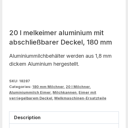
20 l melkeimer aluminium mit
abschließbarer Deckel, 180 mm
Aluminiummilchbehälter werden aus 1,8 mm
dickem Aluminium hergestellt.
SKU:
18287
Categories:
180 mm Milchner
,
20 l Milchner
,
Aluminiummilch Eimer
,
Milchkannen
,
Eimer mit
verriegelbarem Deckel
,
Melkmaschinen-Ersatzteile
Description