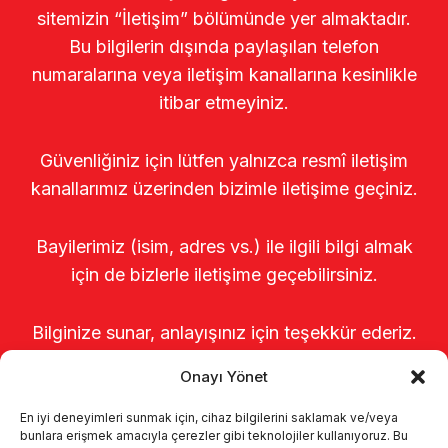
sitemizin “İletişim” bölümünde yer almaktadır.
Bu bilgilerin dışında paylaşılan telefon
numaralarına veya iletişim kanallarına kesinlikle
itibar etmeyiniz.
Güvenliğiniz için lütfen yalnızca resmî iletişim
kanallarımız üzerinden bizimle iletişime geçiniz.
Bayilerimiz (isim, adres vs.) ile ilgili bilgi almak
için de bizlerle iletişime geçebilirsiniz.
Bilginize sunar, anlayışınız için teşekkür ederiz.
Onayı Yönet
En iyi deneyimleri sunmak için, cihaz bilgilerini saklamak ve/veya
bunlara erişmek amacıyla çerezler gibi teknolojiler kullanıyoruz. Bu