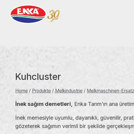
Skip
to
content
Kuhcluster
Home
/
Produkte
/
Melkindustrie
/
Melkmaschinen-Ersatzt
İnek sağım demetleri,
Enka Tarım’ın ana üretim 
İnek memesiyle uyumlu, dayanıklı, güvenilir, prat
gözeterek sağımın verimli bir şekilde gerçekleşm