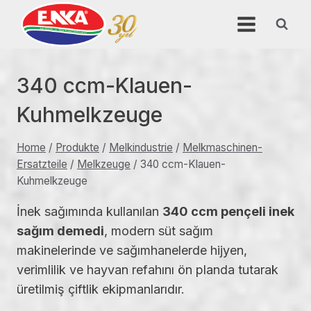
Skip
to
content
340 ccm-Klauen-
Kuhmelkzeuge
Home
/
Produkte
/
Melkindustrie
/
Melkmaschinen-
Ersatzteile
/
Melkzeuge
/
340 ccm-Klauen-
Kuhmelkzeuge
İnek sağımında kullanılan
340 ccm pençeli inek
sağım demedi
, modern süt sağım
makinelerinde ve sağımhanelerde hijyen,
verimlilik ve hayvan refahını ön planda tutarak
üretilmiş çiftlik ekipmanlarıdır.