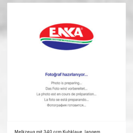
Melkzeug mit 340 ccm Kuhklaue, langem