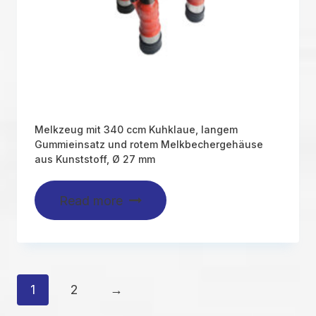
Melkzeug mit 340 ccm Kuhklaue, langem
Gummieinsatz und rotem Melkbechergehäuse
aus Kunststoff, Ø 27 mm
Read more
1
2
→