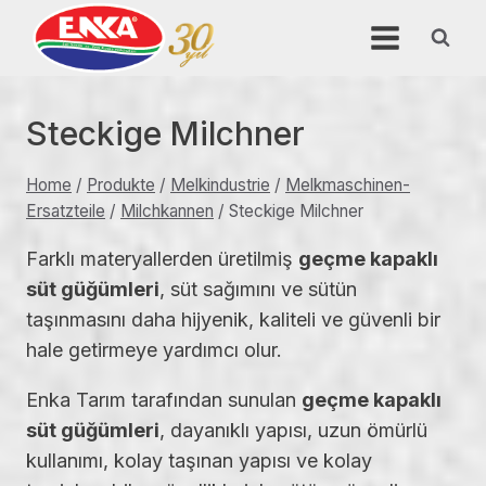
Skip
to
content
Steckige Milchner
Home
/
Produkte
/
Melkindustrie
/
Melkmaschinen-
Ersatzteile
/
Milchkannen
/
Steckige Milchner
Farklı materyallerden üretilmiş
geçme kapaklı
süt güğümleri
, süt sağımını ve sütün
taşınmasını daha hijyenik, kaliteli ve güvenli bir
hale getirmeye yardımcı olur.
Enka Tarım tarafından sunulan
geçme kapaklı
süt güğümleri
, dayanıklı yapısı, uzun ömürlü
kullanımı, kolay taşınan yapısı ve kolay