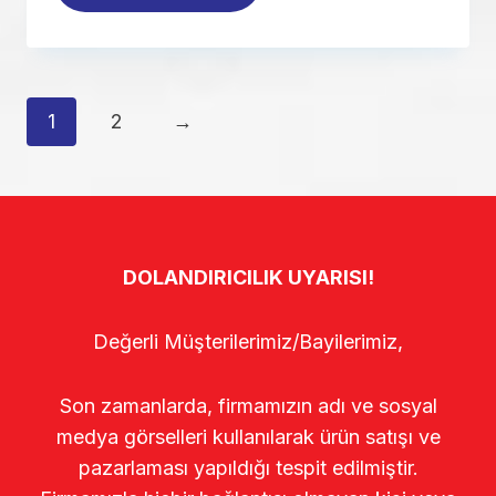
1
2
→
DOLANDIRICILIK UYARISI!
Değerli Müşterilerimiz/Bayilerimiz,
Son zamanlarda, firmamızın adı ve sosyal
medya görselleri kullanılarak ürün satışı ve
pazarlaması yapıldığı tespit edilmiştir.