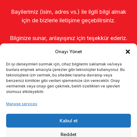
Bayilerimiz (isim, adres vs.) ile ilgili bilgi almak
için de bizlerle iletişime geçebilirsiniz.
Bilginize sunar, anlayışınız için teşekkür ederiz.
Onayı Yönet
En iyi deneyimleri sunmak için, cihaz bilgilerini saklamak ve/veya
bunlara erişmek amacıyla çerezler gibi teknolojiler kullanıyoruz. Bu
teknolojilere izin vermek, bu sitedeki tarama davranışı veya
benzersiz kimlikler gibi verileri işlememize izin verecektir. Onay
vermemek veya onayı geri çekmek, belirli özellikleri ve işlevleri
olumsuz etkileyebilir.
Startseite
Über uns
Produkte
Manage services
Melksysteme
Kataloge
KVKK
Kabul et
Kalite politikamız
Kontakt
Reddet