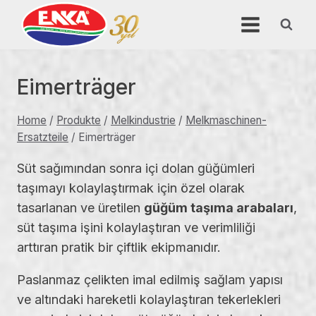
Skip
to
content
Eimerträger
Home
/
Produkte
/
Melkindustrie
/
Melkmaschinen-
Ersatzteile
/
Eimerträger
Süt sağımından sonra içi dolan güğümleri
taşımayı kolaylaştırmak için özel olarak
tasarlanan ve üretilen
güğüm taşıma arabaları
,
süt taşıma işini kolaylaştıran ve verimliliği
arttıran pratik bir çiftlik ekipmanıdır.
Paslanmaz çelikten imal edilmiş sağlam yapısı
ve altındaki hareketli kolaylaştıran tekerlekleri