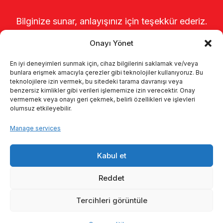
Bilginize sunar, anlayışınız için teşekkür ederiz.
Onayı Yönet
En iyi deneyimleri sunmak için, cihaz bilgilerini saklamak ve/veya
bunlara erişmek amacıyla çerezler gibi teknolojiler kullanıyoruz. Bu
teknolojilere izin vermek, bu sitedeki tarama davranışı veya
benzersiz kimlikler gibi verileri işlememize izin verecektir. Onay
vermemek veya onayı geri çekmek, belirli özellikleri ve işlevleri
olumsuz etkileyebilir.
Startseite
Über uns
Produkte
Manage services
Melksysteme
Kataloge
KVKK
Kabul et
Kalite politikamız
Kontakt
Reddet
Tercihleri görüntüle
© 2026 Enka Tarım