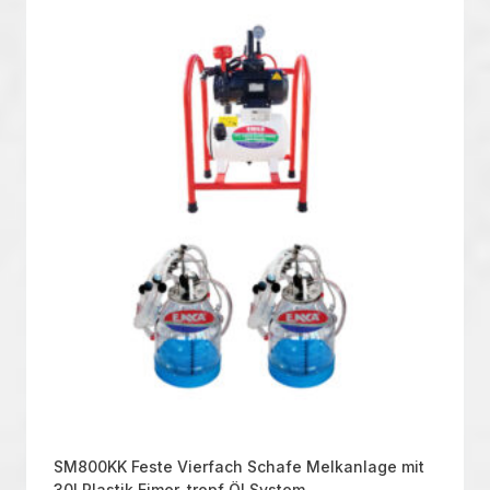
SM800KK Feste Vierfach Schafe Melkanlage mit
30l Plastik Eimer, tropf Öl System