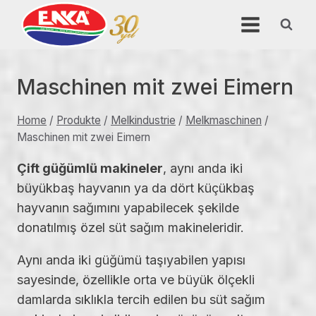
Skip
to
content
Maschinen mit zwei Eimern
Home
/
Produkte
/
Melkindustrie
/
Melkmaschinen
/
Maschinen mit zwei Eimern
Çift güğümlü makineler
, aynı anda iki
büyükbaş hayvanın ya da dört küçükbaş
hayvanın sağımını yapabilecek şekilde
donatılmış özel süt sağım makineleridir.
Aynı anda iki güğümü taşıyabilen yapısı
sayesinde, özellikle orta ve büyük ölçekli
damlarda sıklıkla tercih edilen bu süt sağım