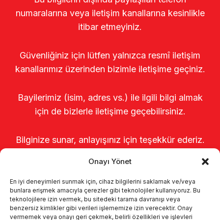
numaralarına veya iletişim kanallarına kesinlikle
itibar etmeyiniz.
Güvenliğiniz için lütfen yalnızca resmî iletişim
kanallarımız üzerinden bizimle iletişime geçiniz.
Bayilerimiz (isim, adres vs.) ile ilgili bilgi almak
için de bizlerle iletişime geçebilirsiniz.
Bilginize sunar, anlayışınız için teşekkür ederiz.
Onayı Yönet
En iyi deneyimleri sunmak için, cihaz bilgilerini saklamak ve/veya
bunlara erişmek amacıyla çerezler gibi teknolojiler kullanıyoruz. Bu
teknolojilere izin vermek, bu sitedeki tarama davranışı veya
benzersiz kimlikler gibi verileri işlememize izin verecektir. Onay
vermemek veya onayı geri çekmek, belirli özellikleri ve işlevleri