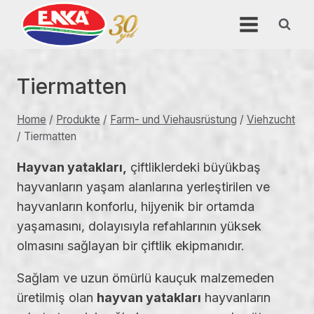
Skip
to
content
Tiermatten
Home
/
Produkte
/
Farm- und Viehausrüstung
/
Viehzucht
/
Tiermatten
Hayvan yatakları,
çiftliklerdeki büyükbaş
hayvanların yaşam alanlarına yerleştirilen ve
hayvanların konforlu, hijyenik bir ortamda
yaşamasını, dolayısıyla refahlarının yüksek
olmasını sağlayan bir çiftlik ekipmanıdır.
Sağlam ve uzun ömürlü kauçuk malzemeden
üretilmiş olan
hayvan yatakları
hayvanların