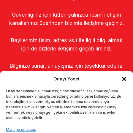
Güvenliğiniz için lütfen yalnızca resmî iletişim
kanallarımız üzerinden bizimle iletişime geçiniz.
Bayilerimiz (isim, adres vs.) ile ilgili bilgi almak
için de bizlerle iletişime geçebilirsiniz.
Bilginize sunar, anlayışınız için teşekkür ederiz.
Onayı Yönet
En iyi deneyimleri sunmak için, cihaz bilgilerini saklamak ve/veya
bunlara erişmek amacıyla çerezler gibi teknolojiler kullanıyoruz. Bu
teknolojilere izin vermek, bu sitedeki tarama davranışı veya
benzersiz kimlikler gibi verileri işlememize izin verecektir. Onay
vermemek veya onayı geri çekmek, belirli özellikleri ve işlevleri
olumsuz etkileyebilir.
Startseite
Über uns
Produkte
Manage services