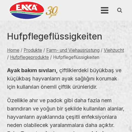
Skip
to
content
Hufpflegeflüssigkeiten
Home
/
Produkte
/
Farm- und Viehausrüstung
/
Viehzucht
/
Hufpflegeprodukte
/
Hufpflegeflüssigkeiten
Ayak bakım sıvıları,
çiftliklerdeki büyükbaş ve
küçükbaş hayvanların ayak sağlığını korumak
için kullanılan önemli çiftlik ürünleridir.
Özellikle ahır ve padok gibi daha fazla nem
barındıran ve yoğun bir şekilde kullanılan alanlar,
hayvanların ayaklarında çeşitli enfeksiyonlara
neden olabilecek yaralanmalara daha açıktır.