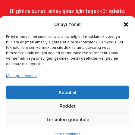
Bilginize sunar, anlayışınız için teşekkür ederiz.
Onayı Yönet
En iyi deneyimleri sunmak için, cihaz bilgilerini saklamak ve/veya
bunlara erişmek amacıyla çerezler gibi teknolojiler kullanıyoruz. Bu
teknolojilere izin vermek, bu sitedeki tarama davranışı veya
benzersiz kimlikler gibi verileri işlememize izin verecektir. Onay
vermemek veya onayı geri çekmek, belirli özellikleri ve işlevleri
olumsuz etkileyebilir.
Startseite
Über uns
Produkte
Manage services
Melksysteme
Kataloge
KVKK
Kabul et
Kalite politikamız
Kontakt
Reddet
Tercihleri görüntüle
© 2026 Enka Tarım
Çerez politikası