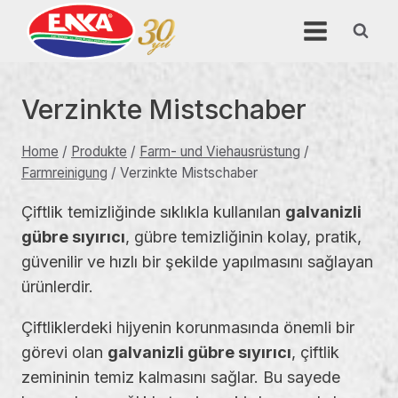
Skip
to
content
Verzinkte Mistschaber
Home
/
Produkte
/
Farm- und Viehausrüstung
/
Farmreinigung
/
Verzinkte Mistschaber
Çiftlik temizliğinde sıklıkla kullanılan
galvanizli
gübre sıyırıcı
, gübre temizliğinin kolay, pratik,
güvenilir ve hızlı bir şekilde yapılmasını sağlayan
ürünlerdir.
Çiftliklerdeki hijyenin korunmasında önemli bir
görevi olan
galvanizli gübre sıyırıcı
, çiftlik
zemininin temiz kalmasını sağlar. Bu sayede