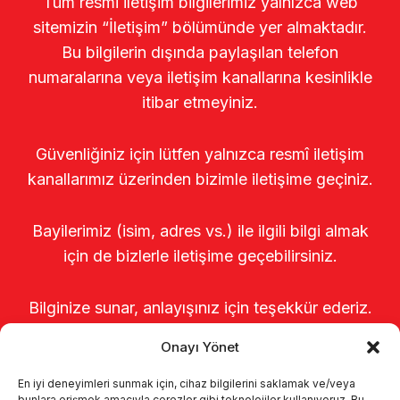
Tüm resmi iletişim bilgilerimiz yalnızca web
sitemizin “İletişim” bölümünde yer almaktadır.
Bu bilgilerin dışında paylaşılan telefon
numaralarına veya iletişim kanallarına kesinlikle
itibar etmeyiniz.
Güvenliğiniz için lütfen yalnızca resmî iletişim
kanallarımız üzerinden bizimle iletişime geçiniz.
Bayilerimiz (isim, adres vs.) ile ilgili bilgi almak
için de bizlerle iletişime geçebilirsiniz.
Bilginize sunar, anlayışınız için teşekkür ederiz.
Onayı Yönet
En iyi deneyimleri sunmak için, cihaz bilgilerini saklamak ve/veya
bunlara erişmek amacıyla çerezler gibi teknolojiler kullanıyoruz. Bu