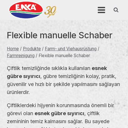
Skip
to
content
Flexible manuelle Schaber
Home
/
Produkte
/
Farm- und Viehausrüstung
/
Farmreinigung
/
Flexible manuelle Schaber
Çiftlik temizliğinde sıklıkla kullanılan
esnek
gübre sıyırıcı
, gübre temizliğinin kolay, pratik,
güvenilir ve hızlı bir şekilde yapılmasını sağlayan
ürünlerdir.
Çiftliklerdeki hijyenin korunmasında önemli bir
görevi olan
esnek gübre sıyırıcı
, çiftlik
zemininin temiz kalmasını sağlar. Bu sayede