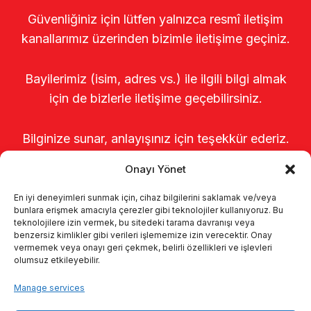
Güvenliğiniz için lütfen yalnızca resmî iletişim
kanallarımız üzerinden bizimle iletişime geçiniz.
Bayilerimiz (isim, adres vs.) ile ilgili bilgi almak
için de bizlerle iletişime geçebilirsiniz.
Bilginize sunar, anlayışınız için teşekkür ederiz.
Onayı Yönet
En iyi deneyimleri sunmak için, cihaz bilgilerini saklamak ve/veya
bunlara erişmek amacıyla çerezler gibi teknolojiler kullanıyoruz. Bu
teknolojilere izin vermek, bu sitedeki tarama davranışı veya
benzersiz kimlikler gibi verileri işlememize izin verecektir. Onay
vermemek veya onayı geri çekmek, belirli özellikleri ve işlevleri
olumsuz etkileyebilir.
Startseite
Über uns
Produkte
Manage services
Melksysteme
Kataloge
KVKK