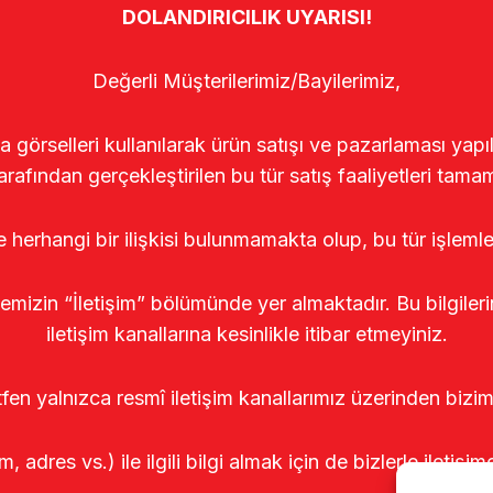
DOLANDIRICILIK UYARISI!
Değerli Müşterilerimiz/Bayilerimiz,
rselleri kullanılarak ürün satışı ve pazarlaması yapıldı
arafından gerçekleştirilen bu tür satış faaliyetleri tamam
le herhangi bir ilişkisi bulunmamakta olup, bu tür işleml
temizin “İletişim” bölümünde yer almaktadır. Bu bilgile
iletişim kanallarına kesinlikle itibar etmeyiniz.
tfen yalnızca resmî iletişim kanallarımız üzerinden bizim
m, adres vs.) ile ilgili bilgi almak için de bizlerle iletişim