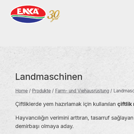
Skip
to
content
Landmaschinen
Home
/
Produkte
/
Farm- und Viehausrüstung
/
Landmasc
Çiftliklerde yem hazırlamak için kullanılan
çiftli
Hayvancılığın verimini arttıran, tasarruf sağlaya
demirbaşı olmaya aday.