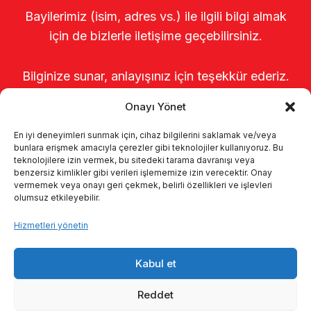
Bayilerimiz (isim, adres vs.) ile ilgili bilgi almak
için de bizlerle iletişime geçebilirsiniz.
Bilginize sunar, anlayışınız için teşekkür ederiz.
Onayı Yönet
En iyi deneyimleri sunmak için, cihaz bilgilerini saklamak ve/veya
bunlara erişmek amacıyla çerezler gibi teknolojiler kullanıyoruz. Bu
teknolojilere izin vermek, bu sitedeki tarama davranışı veya
benzersiz kimlikler gibi verileri işlememize izin verecektir. Onay
vermemek veya onayı geri çekmek, belirli özellikleri ve işlevleri
olumsuz etkileyebilir.
Anasayfa
Hakkımızda
Ürünler
Hizmetleri yönetin
Sağımhaneler
Kataloglar
KVKK
Kabul et
Kalite politikamız
İletişim
Reddet