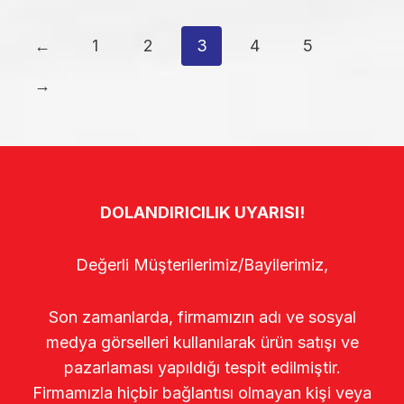
←
1
2
3
4
5
→
DOLANDIRICILIK UYARISI!
Değerli Müşterilerimiz/Bayilerimiz,
Son zamanlarda, firmamızın adı ve sosyal
medya görselleri kullanılarak ürün satışı ve
pazarlaması yapıldığı tespit edilmiştir.
Firmamızla hiçbir bağlantısı olmayan kişi veya