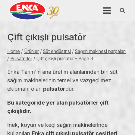
Skip
to
content
Çift çıkışlı pulsatör
Home
/
Ürünler
/
Süt endüstrisi
/
Sağım makinesi parçaları
/
Pulsatörler
/
Çift çıkışlı pulsatör
- Page 3
Enka Tarım’ın ana üretim alanlarından biri süt
sağım makinelerinin temel ve vazgeçilmez
ekipmanı olan
pulsatör
dür.
Bu kategoride yer alan pulsatörler çift
çıkışlıdır.
İnek, koyun ve keçi sağım makinelerinde
kullanılan Enka
çift çıkışlı pulsatör çeşitleri
,