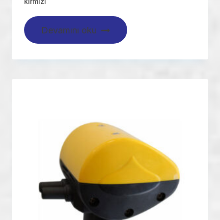
kırmızı
Devamını oku