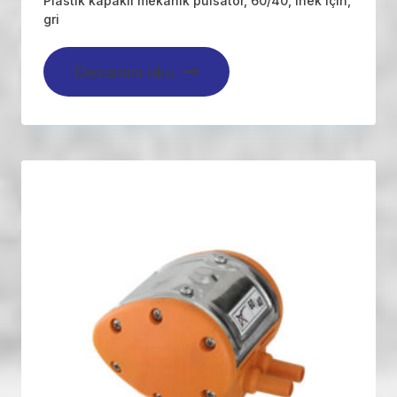
Plastik kapaklı mekanik pulsatör, 60/40, inek için,
gri
Devamını oku